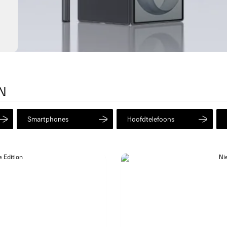
N
Smartphones
Hoofdtelefoons