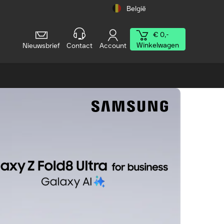
België
€ 0,-
Winkelwagen
Nieuwsbrief
Contact
Account