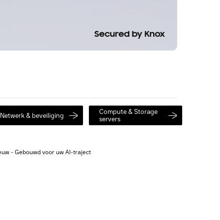
Compute & Storage
Netwerk & beveiliging
servers