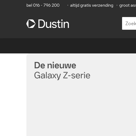
bel 016 - 796 200
•
altijd gratis verzending
•
groot as