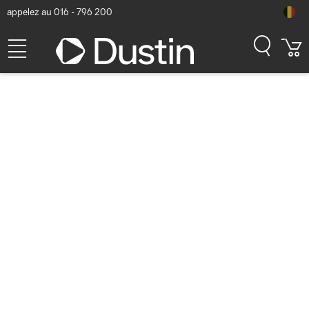
appelez au 016 - 796 200
DICOTA Anti-Glare
Accessoire d'ordinateur
portable - Transparent
Numéro d'article Dustin: P000636058 | Code produit: D70139 |
EAN/CUP : 7640186411394
34,-
hors TVA
TVA comprise
41,14
Bientôt disponible
Livraison gratuite!