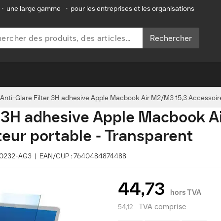
•
une large gamme
•
pour les entreprises et les organisations
Rechercher
Anti-Glare Filter 3H adhesive Apple Macbook Air M2/M3 15,3 Accessoire
er 3H adhesive Apple Macbook 
teur portable - Transparent
 D80232-AG3 | EAN/CUP : 7640484874488
44,73
hors TVA
TVA comprise
54,12