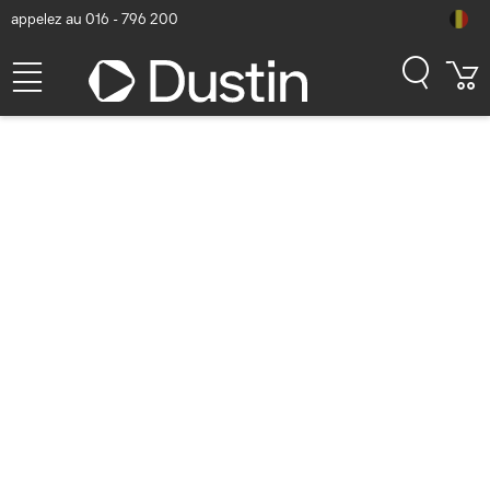
appelez au 016 - 796 200
DICOTA Anti-Glare Filter 3H
adhesive Microsoft Surface
Book 2 15 Accessoire
d'ordinateur portable -
Transparent
Numéro d'article Dustin: P000756890 | Code produit: D80452-AG3
| EAN/CUP : 7640484870060
47,51
hors TVA
TVA comprise
57,49