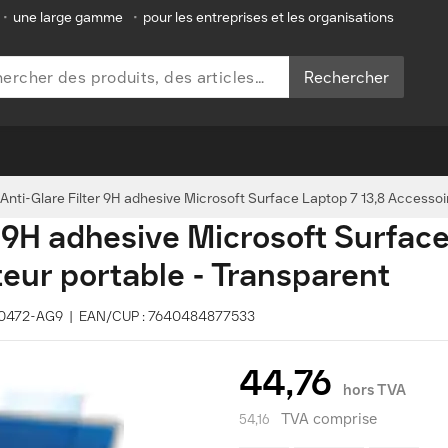
•
une large gamme
•
pour les entreprises et les organisations
Rechercher
nti-Glare Filter 9H adhesive Microsoft Surface Laptop 7 13,8 Accessoir
 9H adhesive Microsoft Surfac
teur portable - Transparent
 D80472-AG9 | EAN/CUP : 7640484877533
44,76
hors TVA
TVA comprise
54,16