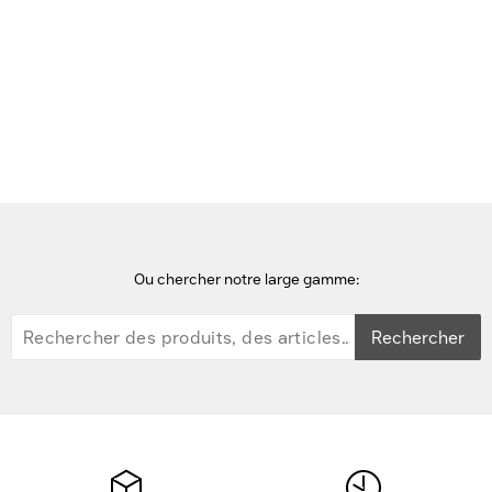
Accueil
accessoires d'ordinateurs portables
DICOTA Anti-Microbial Foil 2H adhesive Apple Macbook Pro
M1/M2 Pro/Max, M3, M4 14,2 Accessoire d'ordinateur portable -
Transparent
Ou chercher notre large gamme:
Rechercher