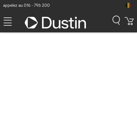
appelez au 016 - 796 200
DICOTA Anti-Microbial Foil
2H adhesive Apple Macbook
Pro M1/M2 Pro/Max, M3, M4
14,2 Accessoire d'ordinateur
portable - Transparent
Numéro d'article Dustin: P000756734 | Code produit: D80222-AM2
| EAN/CUP : 7640484874266
43,54
hors TVA
TVA comprise
52,68