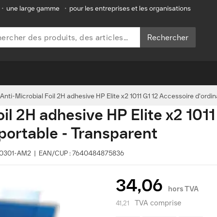
•
une large gamme
•
pour les entreprises et les organisations
Rechercher
nti-Microbial Foil 2H adhesive HP Elite x2 1011 G1 12 Accessoire d'ordi
il 2H adhesive HP Elite x2 1011
portable - Transparent
 D80301-AM2 | EAN/CUP : 7640484875836
34,06
hors TVA
TVA comprise
41,21