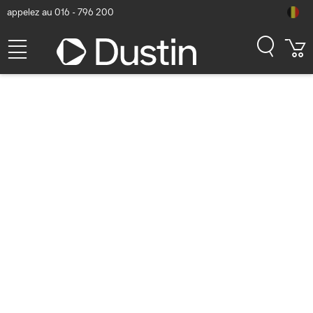
appelez au 016 - 796 200
DICOTA Film Protecteur Anti-
Reflets 3H Adhésif Latitude
9510 2-en-1 Accessoire
d'ordinateur portable -
Transparent
Numéro d'article Dustin: P000196643 | Code produit: D70610 |
EAN/CUP : 7640186416108
38,60
hors TVA
TVA comprise
46,71