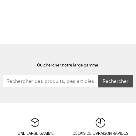
Accueil
accessoires d'ordinateurs portables
DICOTA Film Protecteur Anti-Reflets 3H Adhésif Latitude 9510 2-
en-1 Accessoire d'ordinateur portable - Transparent
Ou chercher notre large gamme:
Rechercher
UNE LARGE GAMME
DÉLAIS DE LIVRAISON RAPIDES