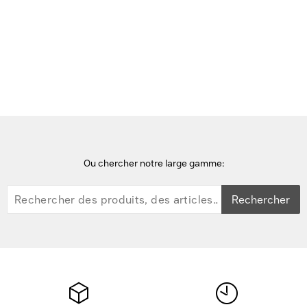
Accueil
accessoires d'ordinateurs portables
DICOTA "Film Protecteur Anti-Reflets 9H Adhésif ThinkPad X1
Tablet G3 13" Accessoire d'ordinateur portable - Transparent
Ou chercher notre large gamme:
Rechercher