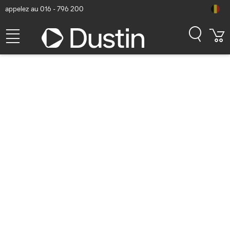
appelez au 016 - 796 200
DICOTA "Film Protecteur
Anti-Reflets 9H Adhésif
ThinkPad X1 Tablet G3 13"
Accessoire d'ordinateur
portable - Transparent
Numéro d'article Dustin: P000636053 | Code produit: D70034 |
EAN/CUP : 7640186410342
35,77
hors TVA
TVA comprise
43,28