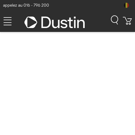
appelez au 016 - 796 200
Getac LCD screen protection
film, PET, L 345.7 x W
195.3mm Accessoire
d'ordinateur portable -
Transparent
Numéro d'article Dustin: P000636404 | Code produit: GMPFXU
54,60
hors TVA
TVA comprise
66,07