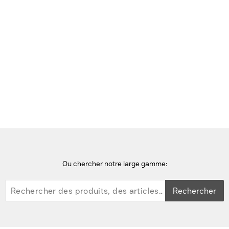
Voir cette page en Néerlandais
Accueil
Accessoires intelligents à porter sur soi
Apple Bracelet Sport Pride Edition 45 mm - S/M
Ou chercher notre large gamme:
Rechercher