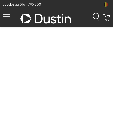
appelez au 016 - 796 200
Apple Bracelet Sport Pride
Edition 45 mm - S/M
Numéro d'article Dustin: P000230281 | Code produit: MRTN3ZM/A
| EAN/CUP : 0194253893530
48,40
hors TVA
TVA comprise
58,56
En stock (2)
Délai de livraison:
1 à 2 jours ouvrés
Livraison gratuite!