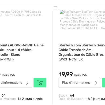
unts ADS06-141WH Gaine
StarTech.com StarTech Gain
le - pour 1-4 câbles -
Câble Tressée de 3m -
selle - Blanc
Organisateur de Câble Gros
Calibre, 3cm de Diamètre -
6-141WH)
(WKSTNCMFLX)
Protège Câble Électrique en
Polyester - Manchon/Gaine
-
19,99
Câble Informatique
hors TVA
hors TVA
(WKSTNCMFLX) - Noir
 d'informations
Plus d'informations
:
64
Stock:
64
e livraison:
1 à 2 jours ouvrés
Délai de livraison:
1 à 2 jours o