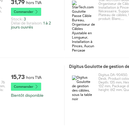
y,
StarTech.com Goul
31,79
hors TVA
Organiseur de Câbl
m,
Installation à Pinc
,
Nécessaire, Support
Commander
Plateau de câbles, 
Stock:
3
produit: Blanc....
Délai de livraison:
1 à 2
jours ouvrés
Digitus Goulotte de gestion de
Digitus DA-90450. 
15,73
hors TVA
Desk, Product colo
: 76
Depth: 135 mm, Hei
 mm,
132 mm, Package d
Commander
is:
height: 612 mm. Qua
Bientôt disponible