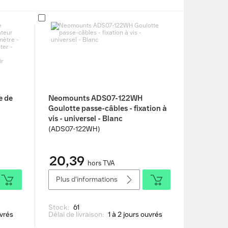
e de
Neomounts ADS07-122WH
Goulotte passe-câbles - fixation à
vis - universel - Blanc
(ADS07-122WH)
 Cache
20,39
hors TVA
Plus d'informations
Stock:
61
uvrés
Délai de livraison:
1 à 2 jours ouvrés