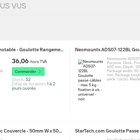
LUS VUS
StarTech.com Goulotte Passe Câble Bureau Escamotable - Goulotte Rangement Câbles Bureau/Pupitre - Câbles/Fils/Rallonges - Gestion Câble Escamotable - 60cm x 11cm - Noir
Neomounts ADS07-1
36,06
hors TVA
Purpose: Desk, Prod
-
600 mm, Depth: 13
le
Package width: 90
Commander
mm, Package height
Stock:
52
pack: 1 pc(s). Master
Délai de livraison:
1 à 2
jours ouvrés
StarTech.com StarTech Chemin de Câbles PVC avec Couvercle - 50mm W x 50mm H - Longueur 2m - Slots Parallels 8mm, Goulotte Cache Câble Murale Câble Réseau PVC, max. 20 câbles, Homologué UL (CBMWD5050) - Gris