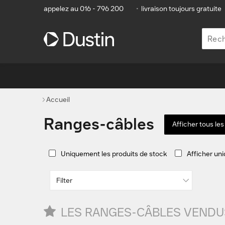
appelez au 016 - 796 200
•
livraison toujours gratuite
Accueil
Ranges-câbles
Afficher tous le
Uniquement les produits de stock
Afficher un
Filter
LES RANGES-CÂBLES VENDU