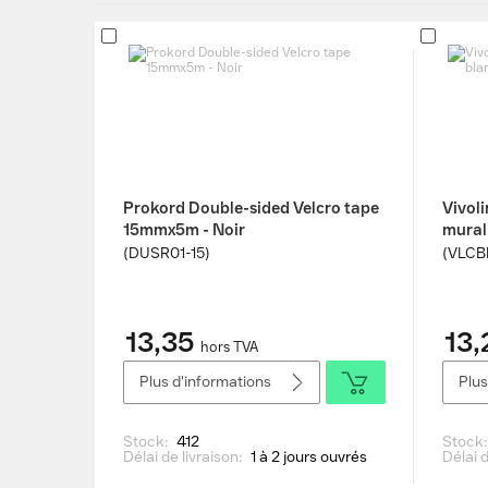
Prokord Double-sided Velcro tape
Vivol
15mmx5m - Noir
mural
(DUSR01-15)
(VLCB
13,35
13,
hors TVA
Plus d'informations
Plus
Stock:
412
Stock
Délai de livraison:
1 à 2 jours ouvrés
Délai d