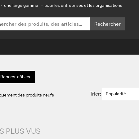
•
une large gamme
•
pour les entreprises et les organisations
Rechercher
s Ranges-câbles
Trier:
Popularité
iquement des produits neufs
S PLUS VUS