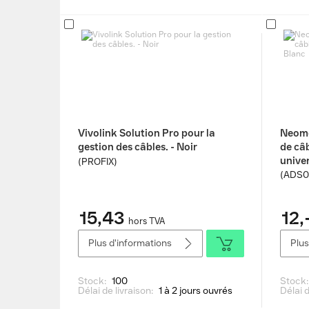
Vivolink Solution Pro pour la
Neomo
gestion des câbles. - Noir
de câb
univer
(PROFIX)
(ADS0
15,43
12,
hors TVA
Plus d'informations
Plus
Stock:
100
Stock
Délai de livraison:
1 à 2 jours ouvrés
Délai d