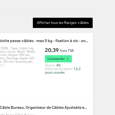
Afficher tous les Ranges-câbles
Neomounts ADS07-122BL Goulotte passe-câbles - max 5 kg - fixation à vis - universel - noir
22BL. Type: Cable tray,
20,39
hors TVA
uct colour: Black. Width:
5 mm, Height: 108 mm.
 mm, Package depth: 607
Commander
: 125 mm. Quantity per
 (...
Stock:
45
Délai de livraison:
1 à 2
jours ouvrés
StarTech.com Goulotte Passe Câble Bureau, Organiseur de Câbles Ajustable en Longueur, Installation à Pinces, Aucun Perçage Nécessaire, Support Multiprise, Blanc