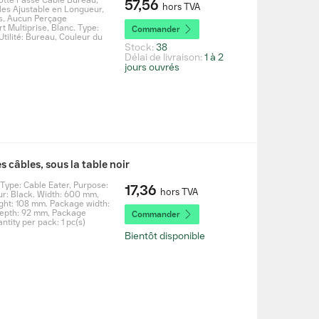
otte Passe Câble Bureau,
57,56
hors TVA
es Ajustable en Longueur,
es, Aucun Perçage
 Multiprise, Blanc. Type:
Commander
Utilité: Bureau, Couleur du
Stock:
38
Délai de livraison:
1 à 2
jours ouvrés
s câbles, sous la table noir
Type: Cable Eater, Purpose:
17,36
hors TVA
ur: Black. Width: 600 mm,
ght: 108 mm. Package width:
epth: 92 mm, Package
Commander
ntity per pack: 1 pc(s)
Bientôt disponible