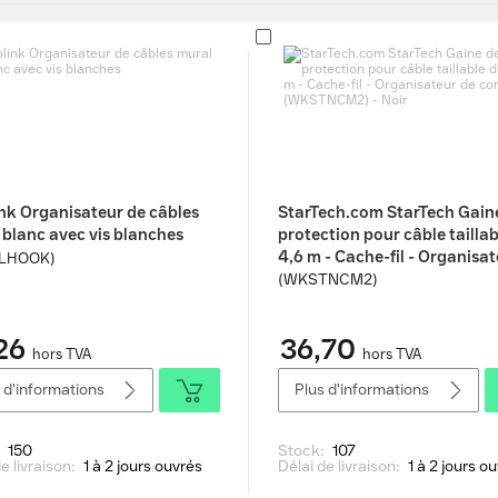
ink Organisateur de câbles
StarTech.com StarTech Gain
 blanc avec vis blanches
protection pour câble taillab
4,6 m - Cache-fil - Organisa
LHOOK)
cordon (WKSTNCM2) - Noir
(WKSTNCM2)
26
36,70
hors TVA
hors TVA
 d'informations
Plus d'informations
:
150
Stock:
107
e livraison:
1 à 2 jours ouvrés
Délai de livraison:
1 à 2 jours o