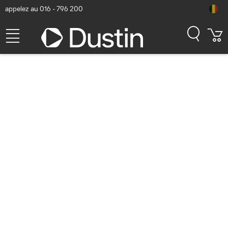
appelez au 016 - 796 200
Logiciels antivirus et
sécurité
Afficher tous les Logiciels antivirus et sécurité
Uniquement les produits de stock
Afficher uniquement des produits neufs
Afficher les filtres
Trier
Popularité