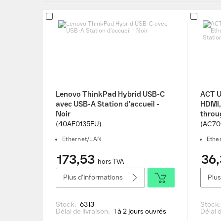
Lenovo ThinkPad Hybrid USB-C
ACT U
avec USB-A Station d'accueil -
HDMI,
Noir
throug
(40AF0135EU)
(AC70
Ethernet/LAN
Ethe
173,53
36,
hors TVA
Plus d'informations
Plus
Stock:
6313
Stock
Délai de livraison:
1 à 2 jours ouvrés
Délai d