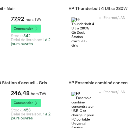
l - Noir
HP Thunderbolt 4 Ultra 280W G
77,92
Ethernet/LAN
hors TVA
Commander
Stock:
342
Délai de livraison:
1 à 2
jours ouvrés
Station d'accueil - Gris
246,48
Ethernet/LAN
hors TVA
Commander
Stock:
453
Délai de livraison:
1 à 2
jours ouvrés