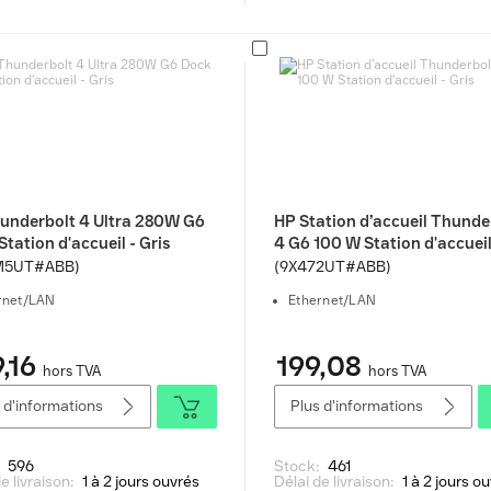
underbolt 4 Ultra 280W G6
HP Station d’accueil Thunde
tation d'accueil - Gris
4 G6 100 W Station d'accueil
M5UT#ABB)
(9X472UT#ABB)
rnet/LAN
Ethernet/LAN
,16
199,08
hors TVA
hors TVA
 d'informations
Plus d'informations
:
596
Stock:
461
e livraison:
1 à 2 jours ouvrés
Délai de livraison:
1 à 2 jours o