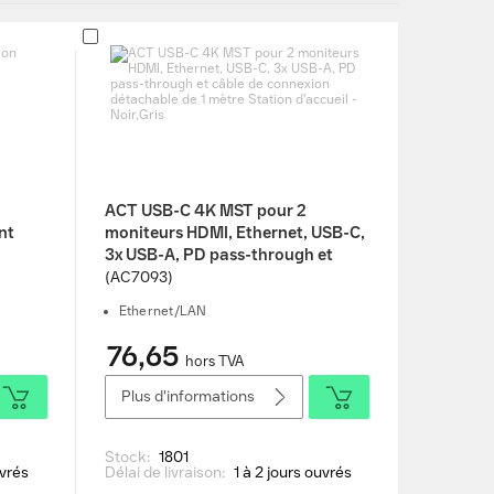
ACT USB-C 4K MST pour 2
nt
moniteurs HDMI, Ethernet, USB-C,
3x USB-A, PD pass-through et
câble de connexion détachable de
(AC7093)
1 mètre Station d'accueil -
Ethernet/LAN
Noir,Gris
76,65
hors TVA
Plus d'informations
Stock:
1801
uvrés
Délai de livraison:
1 à 2 jours ouvrés