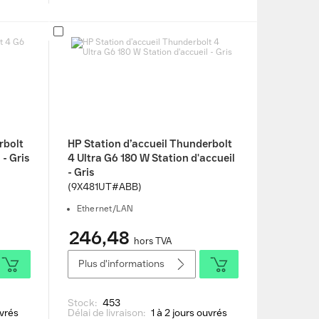
rbolt
HP Station d’accueil Thunderbolt
 - Gris
4 Ultra G6 180 W Station d'accueil
- Gris
(9X481UT#ABB)
Ethernet/LAN
246,48
hors TVA
Plus d'informations
Stock:
453
uvrés
Délai de livraison:
1 à 2 jours ouvrés