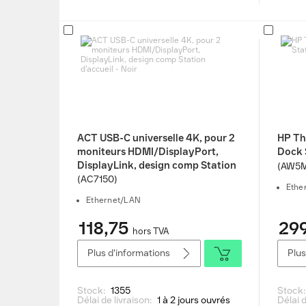
ACT USB-C universelle 4K, pour 2
HP Th
moniteurs HDMI/DisplayPort,
Dock S
DisplayLink, design comp Station
(AW5
d'accueil - Noir
(AC7150)
Ethe
Ethernet/LAN
118,75
299
hors TVA
Plus d'informations
Plus
Stock:
1355
Stock
Délai de livraison:
1 à 2 jours ouvrés
Délai d