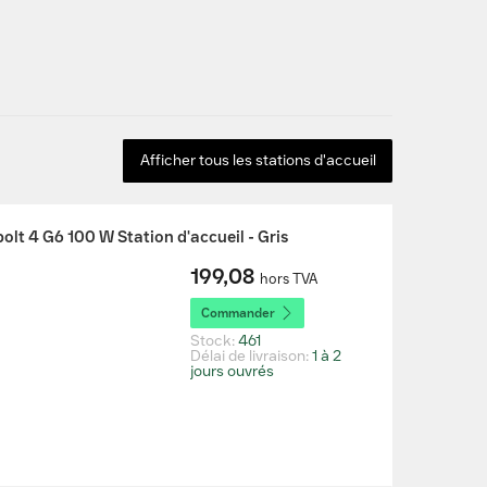
Afficher tous les stations d'accueil
olt 4 G6 100 W Station d'accueil - Gris
199,08
hors TVA
Commander
Stock:
461
Délai de livraison:
1 à 2
jours ouvrés