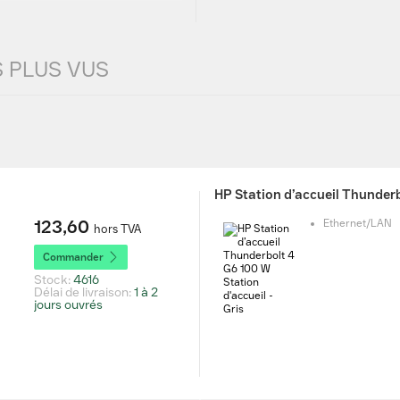
ujours de la compatibilité avec
S PLUS VUS
pour ordinateur portable? Chez
d'accueil et de répéteurs de
accueil HP, Dell et Lenovo.
profitez des avantages.
HP Station d’accueil Thunderb
123,60
Ethernet/LAN
hors TVA
Commander
Stock:
4616
Délai de livraison:
1 à 2
jours ouvrés