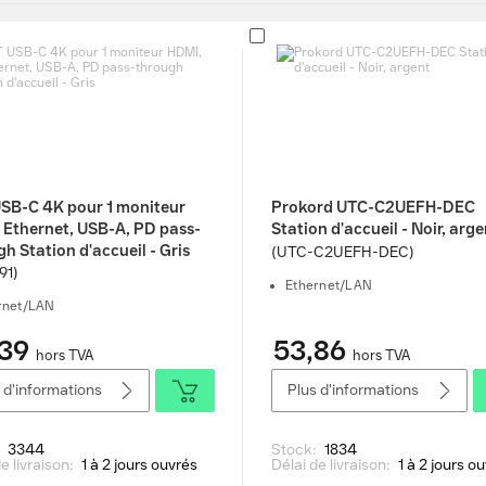
SB-C 4K pour 1 moniteur
Prokord UTC-C2UEFH-DEC
 Ethernet, USB-A, PD pass-
Station d'accueil - Noir, arge
h Station d'accueil - Gris
(UTC-C2UEFH-DEC)
91)
Ethernet/LAN
rnet/LAN
39
53,86
hors TVA
hors TVA
 d'informations
Plus d'informations
:
3344
Stock:
1834
e livraison:
1 à 2 jours ouvrés
Délai de livraison:
1 à 2 jours o