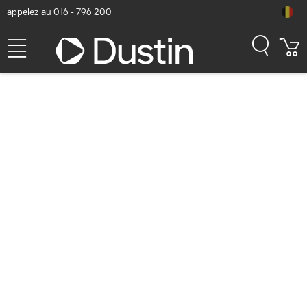
appelez au 016 - 796 200
iPhone 14. Excès de
fonctionnalités
exceptionnelles.
Nouvelle ajoutée dans la catégorie
Materiél
Précédente
Suivante
iPhone 14. Avec le double appareil photo le plus
impressionnant sur iPhone pour prendre de superbes
photos, en plein soleil comme dans la pénombre. Et