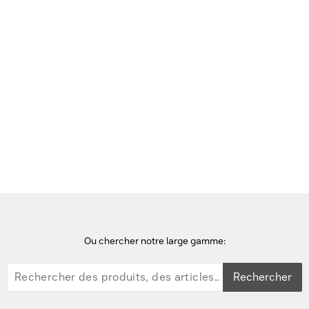
Précédente
Suivante
Accueil
Bulletin d'information
Materiél
Samsung Galaxy Book6
Ou chercher notre large gamme:
Rechercher