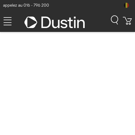
appelez au 016 - 796 200
Samsung Galaxy Book6
Date de dernière mise à jour 6/10/2026 dans la catégorie
Materiél
Précédente
Suivante
Boostez vos performances en juin
La Galaxy Book6 Enterprise Edition offre les performances
attendues par vos équipes et la protection dont votre
organisation a besoin.