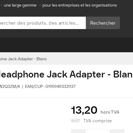
•
une large gamme
•
pour les entreprises et les organisations
Rechercher
ne Jack Adapter - Blanc
eadphone Jack Adapter - Blan
: MW2Q3ZM/A | EAN/CUP : 0195949332937
13,20
hors TVA
TVA comprise
15,97