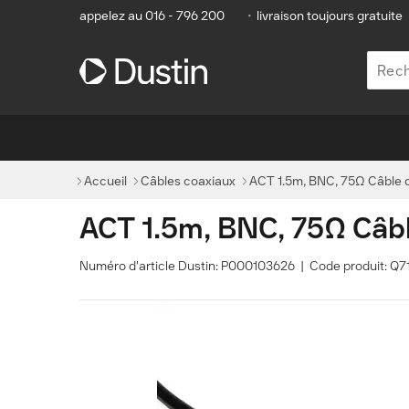
appelez au 016 - 796 200
•
livraison toujours gratuite
Accueil
Câbles coaxiaux
ACT 1.5m, BNC, 75Ω Câble c
ACT 1.5m, BNC, 75Ω Câble
Numéro d'article Dustin: P000103626 | Code produit: Q