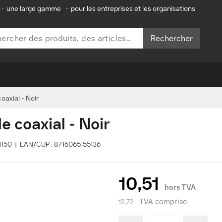
•
une large gamme
•
pour les entreprises et les organisations
Rechercher
oaxial - Noir
 coaxial - Noir
71150 | EAN/CUP : 8716065155136
10,51
hors TVA
TVA comprise
12,72