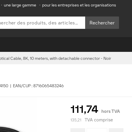
•
une large gamme
•
pour les entreprises et les organisations
Rechercher
ptical Cable, 8K, 10 meters, with detachable connector - Noir
AK4150 | EAN/CUP : 8716065483246
111,74
hors TVA
TVA comprise
135,21