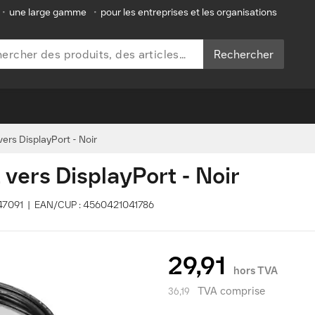
•
une large gamme
•
pour les entreprises et les organisations
Rechercher
ers DisplayPort - Noir
vers DisplayPort - Noir
0B47091 | EAN/CUP : 4560421041786
29,91
hors TVA
TVA comprise
36,19