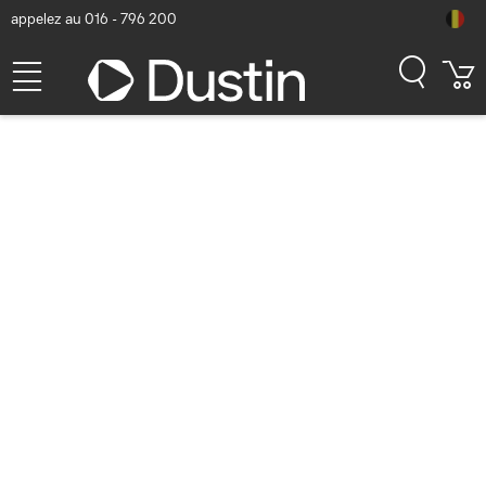
appelez au 016 - 796 200
Avanto 5000 series supra-
aural sans fil, Blanc soyeux
Casque
Numéro d'article Dustin: P000476762 | Code produit:
TAH5209WT/00
40,48
hors TVA
TVA comprise
48,98
Bientôt disponible
Livraison gratuite!