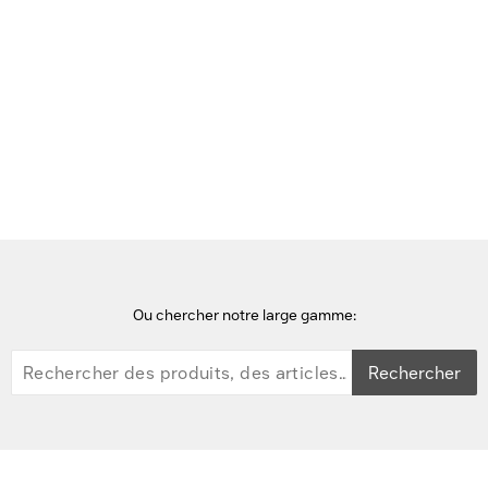
Voir cette page en Néerlandais
Accueil
casques audio
Avanto Closed, 32 mm, Dynamic, 24 Ohm, 96 dB (1 kHz, 179 mV),
10 - 21,000 Hz, up to 30 m, 30 hour(s), 600 mAh Lithium Polymer,
0.326 kg Casque - Noir
Ou chercher notre large gamme:
Rechercher