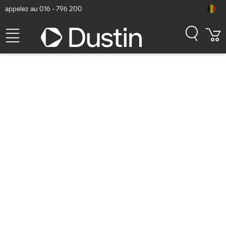
appelez au 016 - 796 200
Avanto Closed, 32 mm,
Dynamic, 24 Ohm, 96 dB (1
kHz, 179 mV), 10 - 21,000 Hz,
up to 30 m, 30 hour(s), 600
mAh Lithium Polymer, 0.326
kg Casque - Noir
Numéro d'article Dustin: P000898288 | Code produit:
SHC5200M2/12
48,42