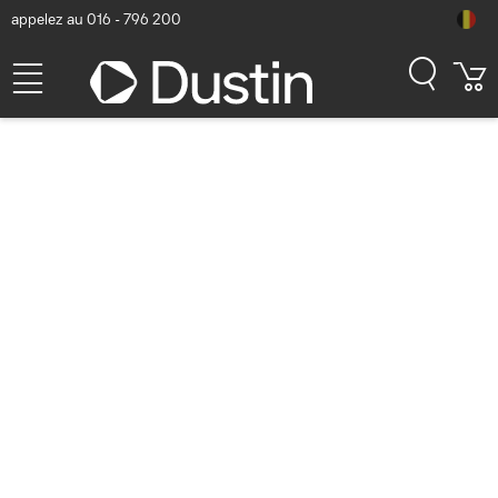
appelez au 016 - 796 200
Avanto TAE2146WT/00
Casque
Numéro d'article Dustin: P000476760 | Code produit:
TAE2146WT/00
10,58
hors TVA
TVA comprise
12,80
Bientôt disponible