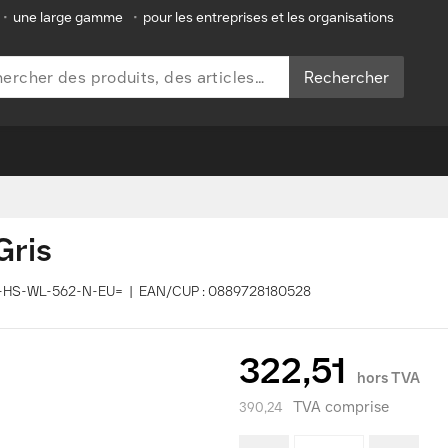
•
une large gamme
•
pour les entreprises et les organisations
Rechercher
Gris
 CP-HS-WL-562-N-EU= | EAN/CUP : 0889728180528
322,51
hors TVA
TVA comprise
390,24