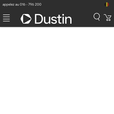
appelez au 016 - 796 200
Cisco Headset 321 USB-C,
Wired Single On-Ear
Headphones, Webex
Controller with USB-C,
Carbon Black, 2-Year Limited
Liability Warranty (HS-W-
321-C-USBC) Casque - Noir
Numéro d'article Dustin: P000795809 | Code produit: HS-W-321-C-
USBC | EAN/CUP : 0889728449939