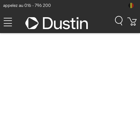
appelez au 016 - 796 200
Datalogic VR12 Casque -
Noir
Numéro d'article Dustin: P000223043 | Code produit: 95ACC0002
265,84
hors TVA
TVA comprise
321,67
Bientôt disponible
Livraison gratuite!