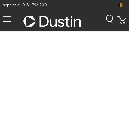
appelez au 016 - 796 200
Google Pixel Buds 2a Iris
Casque
Numéro d'article Dustin: P000886404 | Code produit: GA10127-EU
| EAN/CUP : 0840353930858
115,78
hors TVA
TVA comprise
140,09
En stock (98)
Délai de livraison:
1 à 2 jours ouvrés
Livraison gratuite!