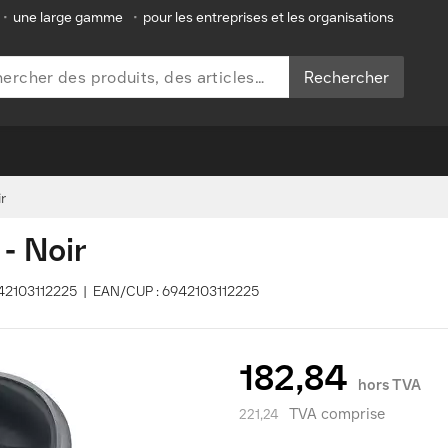
•
une large gamme
•
pour les entreprises et les organisations
Rechercher
r
- Noir
6942103112225 | EAN/CUP : 6942103112225
182,84
hors TVA
TVA comprise
221,24