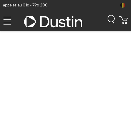
appelez au 016 - 796 200
Jabra Engage 40 Casque
Numéro d'article Dustin: P000052337 | Code produit: 4099-413-
299 | EAN/CUP : 5706991026160
126,64
hors TVA
TVA comprise
153,23
Bientôt disponible
Livraison gratuite!
Ajoutez au panier