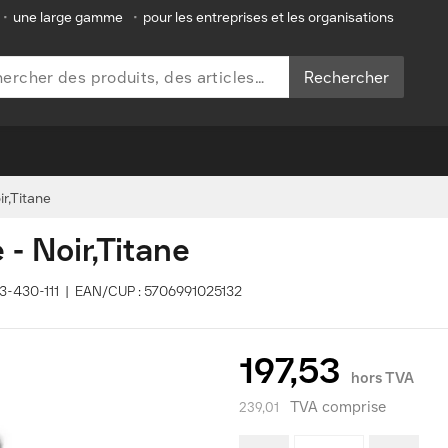
•
une large gamme
•
pour les entreprises et les organisations
Rechercher
r,Titane
- Noir,Titane
553-430-111 | EAN/CUP : 5706991025132
197,53
hors TVA
TVA comprise
239,01