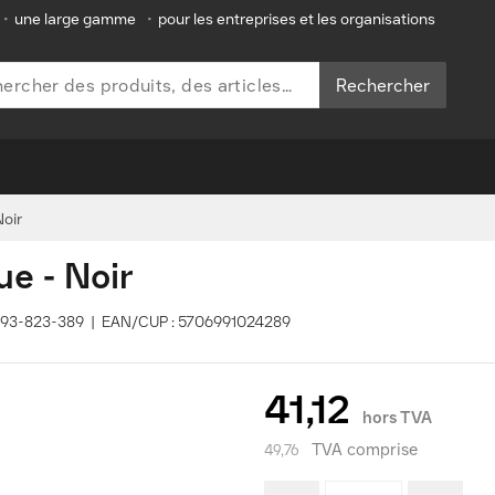
•
une large gamme
•
pour les entreprises et les organisations
Rechercher
oir
e - Noir
4993-823-389 | EAN/CUP : 5706991024289
41,12
hors TVA
TVA comprise
49,76