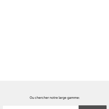
Voir cette page en Néerlandais
Accueil
casques audio
Jabra Evolve2 65 Flex Casque
Ou chercher notre large gamme: