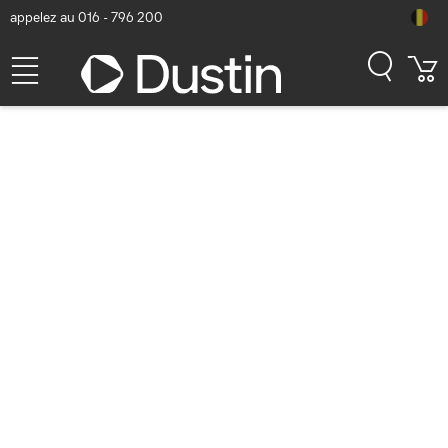
appelez au 016 - 796 200
Jabra Evolve2 65 Flex
Casque
Numéro d'article Dustin: P000052298 | Code produit: 26699-999-
889 | EAN/CUP : 5706991029178
228,86
hors TVA
TVA comprise
276,92
En stock (891)
Délai de livraison:
1 à 2 jours ouvrés
Livraison gratuite!