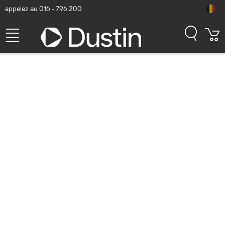
appelez au 016 - 796 200
Jabra Evolve3 75 MS + Link
390c Casque - Gris
Numéro d'article Dustin: P000957622 | Code produit: 37599-999-
898 | EAN/CUP : 5706991035780
261,96
hors TVA
TVA comprise
316,97
Bientôt disponible
Livraison gratuite!