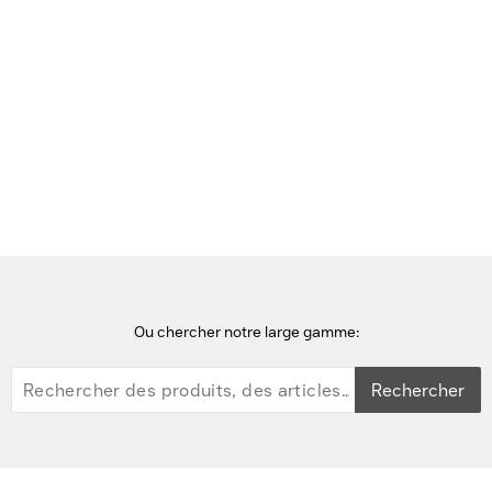
Voir cette page en Néerlandais
Accueil
casques audio
Jabra Evolve3 75 MS + Link 390c Casque - Gris
Ou chercher notre large gamme:
Rechercher