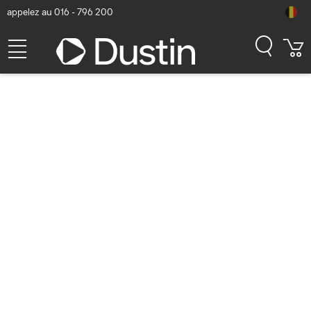
appelez au 016 - 796 200
Logitech H570E Casque -
Noir
Numéro d'article Dustin: P000500700 | Code produit: 981-001430
| EAN/CUP : 5099206122666
44,44
hors TVA
TVA comprise
53,77
En stock (57)
Délai de livraison:
1 à 2 jours ouvrés
Livraison gratuite!