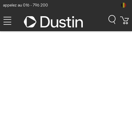
appelez au 016 - 796 200
Targus Wired Stereo
Headset, USB Casque - Noir
Numéro d'article Dustin: P000197056 | Code produit: AEH102GL |
EAN/CUP : 5051794041521
32,88
hors TVA
TVA comprise
39,78
Bientôt disponible
Livraison gratuite!