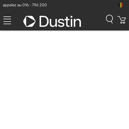
appelez au 016 - 796 200
Yealink WH64 Hybrid Dual
UC Casque - Noir
Numéro d'article Dustin: P000250072 | Code produit: 1208686 |
EAN/CUP : 6938818319615
117,81
hors TVA
TVA comprise
142,55
En stock (4)
Délai de livraison:
1 à 2 jours ouvrés
Livraison gratuite!