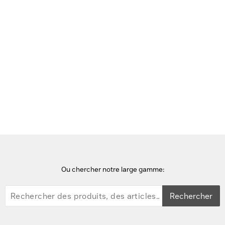
Voir cette page en Néerlandais
Accueil
casques audio
Yealink WH64 Hybrid Dual UC Casque - Noir
Ou chercher notre large gamme:
Rechercher