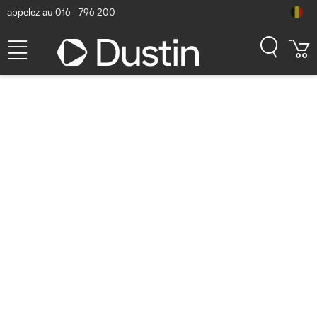
appelez au 016 - 796 200
Belkin WCA013kqBK
Chargeur - Noir
Numéro d'article Dustin: P000772251 | Code produit: WCA013KQBK
| EAN/CUP : 0745883908233
29,10
hors TVA
TVA comprise
35,21
En stock (666)
Délai de livraison:
1 à 2 jours ouvrés
Livraison gratuite!