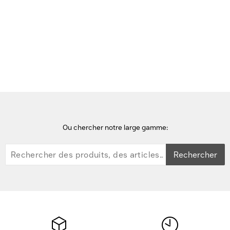
Accueil
chargeurs de téléphones portables
Belkin WCA013kqBK Chargeur - Noir
Ou chercher notre large gamme:
Rechercher