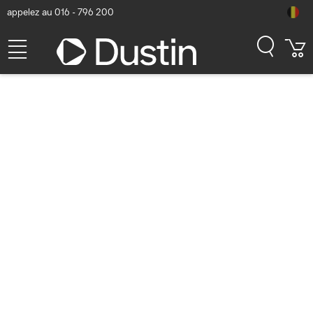
appelez au 016 - 796 200
Samsung EP-P6300
Chargeur - Noir
Numéro d'article Dustin: P000211545 | Code produit: EP-
P6300TBEGEU | EAN/CUP : 8806090706226
61,32
hors TVA
TVA comprise
74,20
En stock (27)
Délai de livraison:
1 à 2 jours ouvrés
Livraison gratuite!