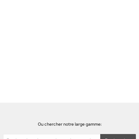
Voir cette page en Néerlandais
Accueil
chargeurs de téléphones portables
Samsung EP-P6300 Chargeur - Noir
Ou chercher notre large gamme: