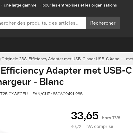
•
une large gamme
•
pour les entreprises et les organisations
Rechercher
Originele 25W Efficiency Adapter met USB-C naar USB-C kabel - 1 mete
Efficiency Adapter met USB-C
hargeur - Blanc
 EP-T2510XWEGEU | EAN/CUP : 8806094911985
33,65
hors TVA
TVA comprise
40,72