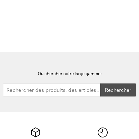
Accueil
Composants de commutation
HP 5400R 700W PoE+ zl2 Power Supply Unités d'alimentation
d'énergie
Ou chercher notre large gamme:
Rechercher