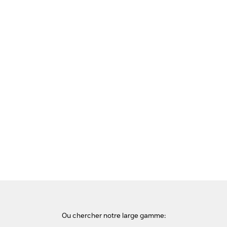
Voir cette page en Néerlandais
Accueil
Disques Durs SSD
HP Lecteur DVDRW externe USB SSD - Noir
Ou chercher notre large gamme: