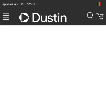
appelez au 016 - 796 200
HP Lecteur DVDRW externe
USB SSD - Noir
Numéro d'article Dustin: P000049254 | Code produit: F2B56AA |
EAN/CUP : 0888182028476
52,32
hors TVA
TVA comprise
63,31
En stock (77)
Délai de livraison:
1 à 2 jours ouvrés
Livraison gratuite!