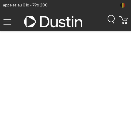
appelez au 016 - 796 200
HP TLC 1 To PCIe 4x4 NVMe
SSD
Numéro d'article Dustin: P000167171 | Code produit: 406L7AA |
EAN/CUP : 0195908687382
673,43
hors TVA
TVA comprise
814,85
En stock (14)
Délai de livraison:
1 à 2 jours ouvrés
Livraison gratuite!