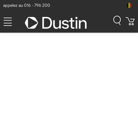
appelez au 016 - 796 200
Kingston Technology A400
2.5" 480Go SSD - Noir
Numéro d'article Dustin: P000053494 | Code produit:
SA400S37/480G | EAN/CUP : 0740617263442
99,16
hors TVA
TVA comprise
119,98
En stock (1925)
Délai de livraison:
1 à 2 jours ouvrés
Livraison gratuite!