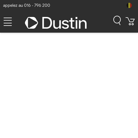
appelez au 016 - 796 200
Sony BRAVIA 8 Series 77"
OLED 4K HDR Display with
Google TV, including 3 years
PrimeSupport TV LED - Noir
Numéro d'article Dustin: P000249817 | Code produit: FWD-77XR80
| EAN/CUP : 5013493474635
3.582,21
hors
TVA
TVA comprise
4.334,47