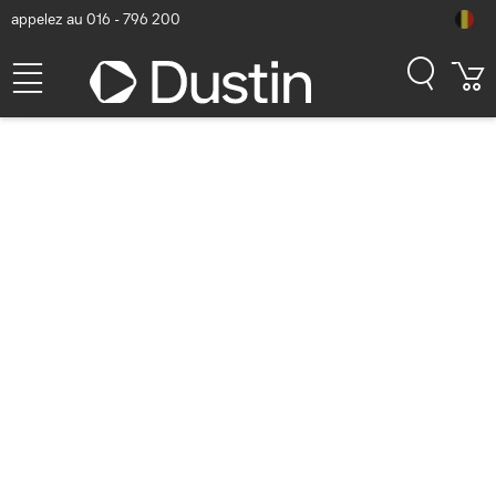
appelez au 016 - 796 200
Ubiquiti USG-PRO-4
Passerelle/périphérique
d'administration réseau
Numéro d'article Dustin: P000067674 | Code produit: USG-PRO-4 |
EAN/CUP : 0810354021572
223,13
hors TVA
TVA comprise
269,99
Bientôt disponible
Livraison gratuite!