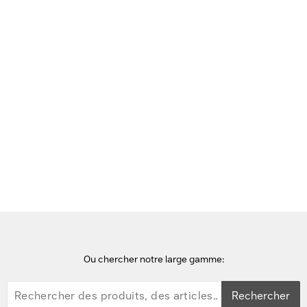
Voir cette page en Néerlandais
Accueil
Entrées et régulateurs
Ubiquiti RJ-45 serial port, 2 x 10/100/1000 RJ-45 Ports, 2 x
10/100/1000 RJ-45/SFP Combination Ports, 2 GB DDR3 RAM, 40W
Passerelle/périphérique d'administration réseau
Ou chercher notre large gamme:
Rechercher