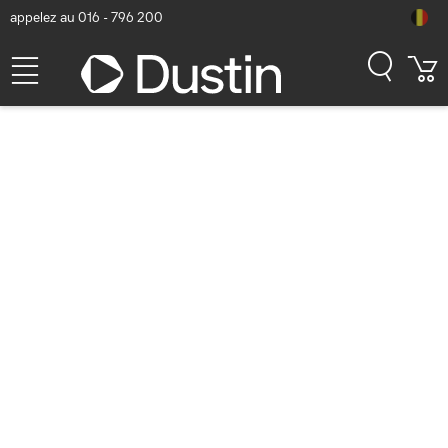
appelez au 016 - 796 200
HP Service 1 an post-
garantie pour LaserJet
Enterprise 60357 X60257 -
Intervention sur site jour
ouvrable
suivant/Conservation des
supports défectueux
Extension de garantie et
support