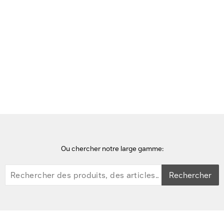
Voir cette page en Néerlandais
Accueil
Extensions de garantie et support
HP Support 5 ans pour PC portable – Intervention sur site/Alertes
détection prédictive/Conservation des supports
défectueux/Déplacements Extension de garantie et support
Ou chercher notre large gamme:
Rechercher