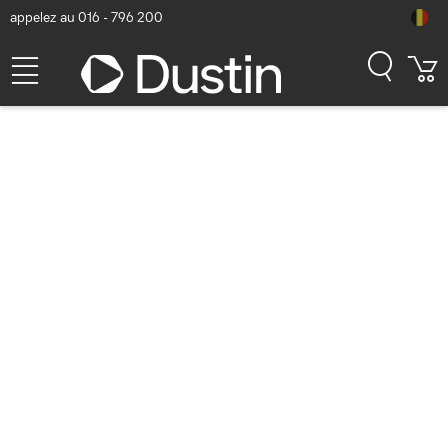
appelez au 016 - 796 200
HP Support 5 ans pour PC
portable – Intervention sur
site/Alertes détection
prédictive/Conservation des
supports
défectueux/Déplacements
Extension de garantie et
support
Numéro d'article Dustin: P000992474 | Code produit: US5Y5E