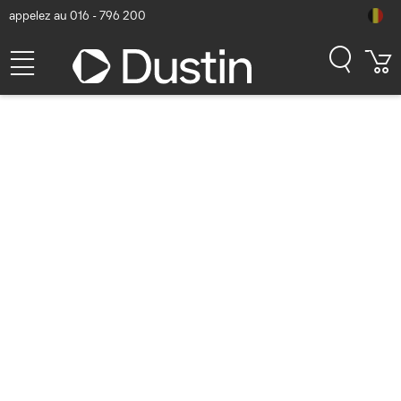
appelez au 016 - 796 200
Lenovo 1 Year Onsite Repair
24x7 4 Hour Respons
Extension de garantie et
support
Numéro d'article Dustin: P000477236 | Code produit: 00NT079
263,29
hors TVA
TVA comprise
318,58
En stock (9876)
Délai de livraison: