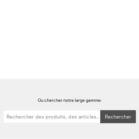
Voir cette page en Néerlandais
Accueil
Extensions de garantie et support
Lenovo 1 Year Onsite Repair 24x7 4 Hour Respons Extension de
garantie et support
Ou chercher notre large gamme:
Rechercher