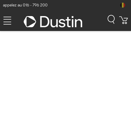
appelez au 016 - 796 200
Lenovo 3 Ans Support
Premier avec sur-place
Extension de garantie et
support
Numéro d'article Dustin: P000202910 | Code produit:
5WS0W86657
128,41
hors TVA
TVA comprise
155,38
Bientôt disponible