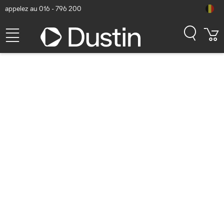
appelez au 016 - 796 200
Lenovo 3 Year Onsite
Support (Add-On) Extension
de garantie et support
Numéro d'article Dustin: P000056252 | Code produit:
5WS0A14086 | EAN/CUP : 4053162343023
207,02
hors TVA
TVA comprise
250,49
Bientôt disponible
Livraison gratuite!